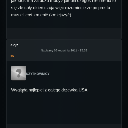
jak ktos ma za duzo mocy? jak oni czegos nie znerfia to
się zle cały dzień czują więc rozumiecie że po prostu
musieli coś zmienić (zmiejszyć)
alojz
Napisany 09 września 2011 - 15:32
#6
UŻYTKOWNICY
Wygląda najlepiej z całego drzewka USA