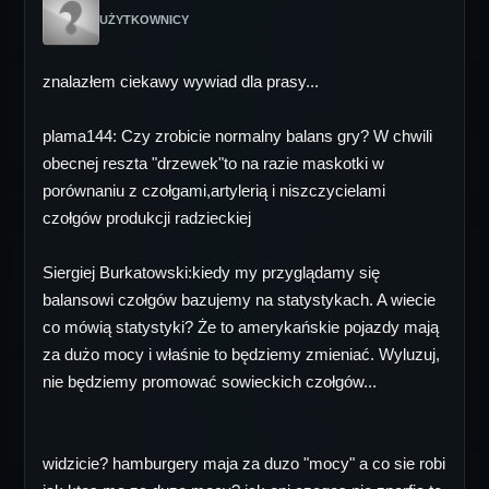
UŻYTKOWNICY
znalazłem ciekawy wywiad dla prasy...
plama144: Czy zrobicie normalny balans gry? W chwili
obecnej reszta "drzewek"to na razie maskotki w
porównaniu z czołgami,artylerią i niszczycielami
czołgów produkcji radzieckiej
Siergiej Burkatowski:kiedy my przyglądamy się
balansowi czołgów bazujemy na statystykach. A wiecie
co mówią statystyki? Że to amerykańskie pojazdy mają
za dużo mocy i właśnie to będziemy zmieniać. Wyluzuj,
nie będziemy promować sowieckich czołgów...
widzicie? hamburgery maja za duzo "mocy" a co sie robi