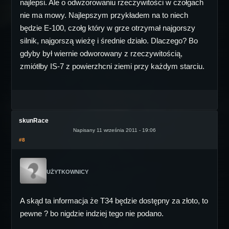
najlepsi. Ale o odwzorowaniu rzeczywitości w czołgach
nie ma mowy. Najlepszym przykładem na to niech
będzie E-100, czołg który w grze otrzymał najgorszy
silnik, najgorszą wieżę i średnie działo. Dlaczego? Bo
gdyby był wiernie odworowany z rzeczywitością,
zmiótłby IS-7 z powierzhcni ziemi przy każdym starciu.
skunRace
Napisany 11 września 2011 - 19:06
#8
UŻYTKOWNICY
A skąd ta informacja że T34 będzie dostępny za złoto, to
pewne ? bo nigdzie indziej tego nie podano.