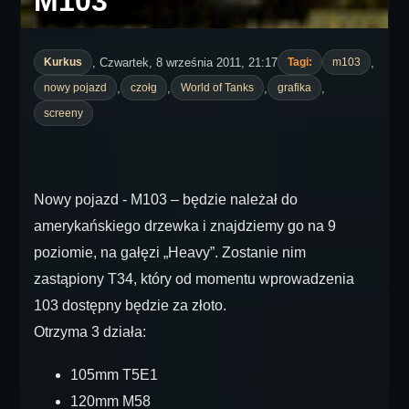
M103
, Czwartek, 8 września 2011, 21:17
,
Kurkus
Tagi:
m103
,
,
,
,
nowy pojazd
czołg
World of Tanks
grafika
screeny
Nowy pojazd - M103 – będzie należał do
amerykańskiego drzewka i znajdziemy go na 9
poziomie, na gałęzi „Heavy”. Zostanie nim
zastąpiony T34, który od momentu wprowadzenia
103 dostępny będzie za złoto.
Otrzyma 3 działa:
105mm T5E1
120mm M58