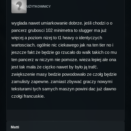
UŻYTKOWNICY
wyglada nawet umiarkowanie dobrze. jeśli chodzi o o
pancerz grubosci 102 minimetra to slugger ma już
więcej a poziom nizej to t1 heavy o identyczych
wartosciach. ogólnie nic ciekawego jak na ten tier no i
jeszcze fakt że będzie go rzucało do walk takich co mu
ten pancerz w niczym nie pomoze. wieza lepiej ale ona
jest tak mała że cięzko nawet by było ją trafć.
zwiększenie masy bedzie powodowało ze czołg będzie
zamulisty zapewne. zamiast zbywać graczy nowymi
teksturami tych samych maszyn powini dac już dawno
czołgi francuskie.
Matti