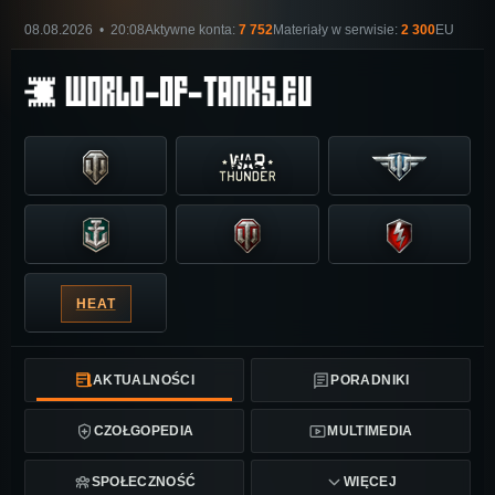
08.08.2026 • 20:08
Aktywne konta:
7 752
Materiały w serwisie:
2 300
EU
HEAT
AKTUALNOŚCI
PORADNIKI
CZOŁGOPEDIA
MULTIMEDIA
SPOŁECZNOŚĆ
WIĘCEJ