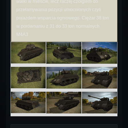
walki w mieście, lecz raczej czołgiem do
przełamywania pozycji umocnionych czyli
pojazdem wsparcia ogniowego. Ciężar 38 ton
w porównaniu z 31 do 33 ton normalnych
M4A3