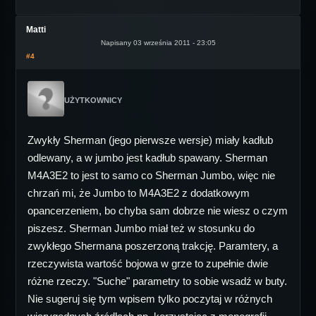
Matti
Napisany 03 września 2011 - 23:05
#4
UŻYTKOWNICY
Zwykły Sherman (jego pierwsze wersje) miały kadłub
odlewany, a w jumbo jest kadłub spawany. Sherman
M4A3E2 to jest to samo co Sherman Jumbo, więc nie
chrzań mi, że Jumbo to M4A3E2 z dodatkowym
opancerzeniem, bo chyba sam dobrze nie wiesz o czym
piszesz. Sherman Jumbo miał też w stosunku do
zwykłego Shermana poszerzoną trakcję. Paramtery, a
rzeczywista wartość bojowa w grze to zupełnie dwie
różne rzeczy. "Suche" parametry to sobie wsadź w buty.
Nie sugeruj się tym wpisem tylko poczytaj w różnych