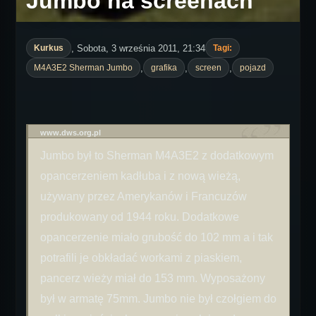
Jumbo na screenach
, Sobota, 3 września 2011, 21:34
Kurkus
Tagi:
,
,
,
M4A3E2 Sherman Jumbo
grafika
screen
pojazd
www.dws.org.pl
Jumbo był to Sherman M4A3E2 z dodatkowym
opancerzeniem kadłuba i z nową wieżą,
używany przez Amerykanów i Francuzów
produkowany od 1944 roku. Dodatkowe
opancerzenie miało grubość do 102 mm a i tak
potrafili je obkładać workami z piaskiem,
pancerz wieży miał do 153 mm. Wyposażony
był w armatę 75mm. Jumbo nie był czołgiem do