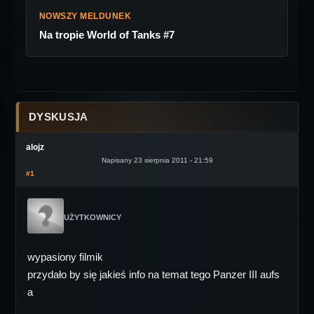
NOWSZY MELDUNEK
Na tropie World of Tanks #7
DYSKUSJA
alojz
Napisany 23 sierpnia 2011 - 21:59
#1
UŻYTKOWNICY
wypasiony filmik
przydało by się jakieś info na temat tego Panzer III aufs
a