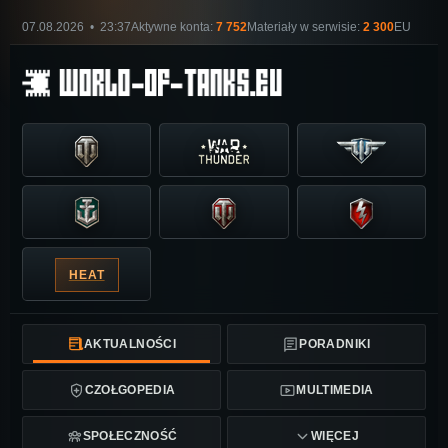
07.08.2026 • 23:37
Aktywne konta:
7 752
Materiały w serwisie:
2 300
EU
HEAT
AKTUALNOŚCI
PORADNIKI
CZOŁGOPEDIA
MULTIMEDIA
SPOŁECZNOŚĆ
WIĘCEJ