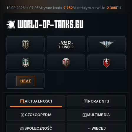
10.08.2026 • 07:35
Aktywne konta:
7 752
Materiały w serwisie:
2 300
EU
HEAT
AKTUALNOŚCI
PORADNIKI
CZOŁGOPEDIA
MULTIMEDIA
SPOŁECZNOŚĆ
WIĘCEJ