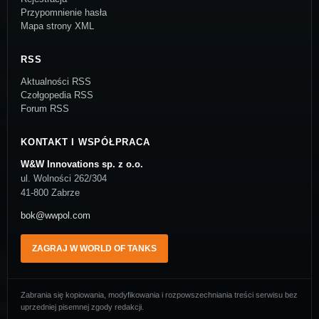
Przypomnienie hasła
Mapa strony XML
RSS
Aktualności RSS
Czołgopedia RSS
Forum RSS
KONTAKT I WSPÓŁPRACA
W&W Innovations sp. z o.o.
ul. Wolności 262/304
41-800 Zabrze
bok@wwpol.com
ZAGRAJ W WORLD OF TANKS
Zabrania się kopiowania, modyfikowania i rozpowszechniania treści serwisu bez
uprzedniej pisemnej zgody redakcji.