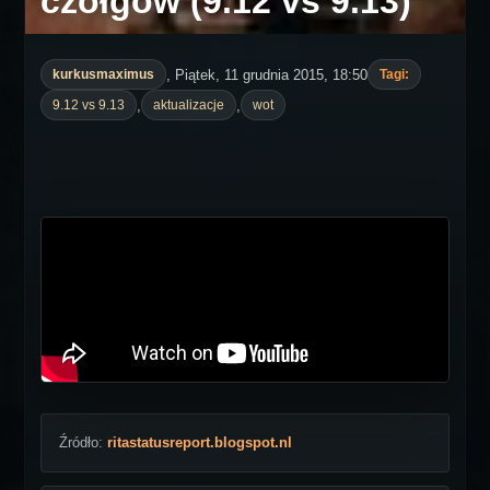
czołgów (9.12 vs 9.13)
, Piątek, 11 grudnia 2015, 18:50
kurkusmaximus
Tagi:
,
,
9.12 vs 9.13
aktualizacje
wot
Źródło:
ritastatusreport.blogspot.nl