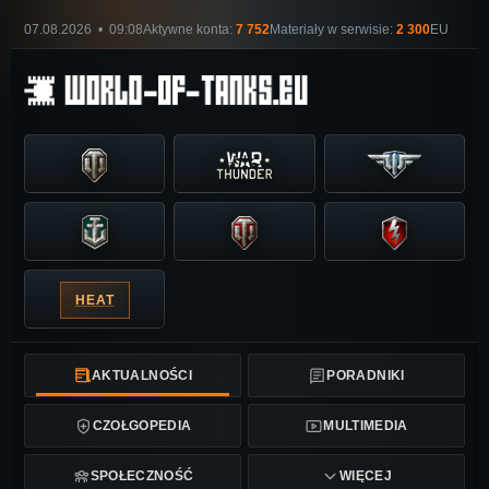
07.08.2026 • 09:08
Aktywne konta:
7 752
Materiały w serwisie:
2 300
EU
HEAT
AKTUALNOŚCI
PORADNIKI
CZOŁGOPEDIA
MULTIMEDIA
SPOŁECZNOŚĆ
WIĘCEJ