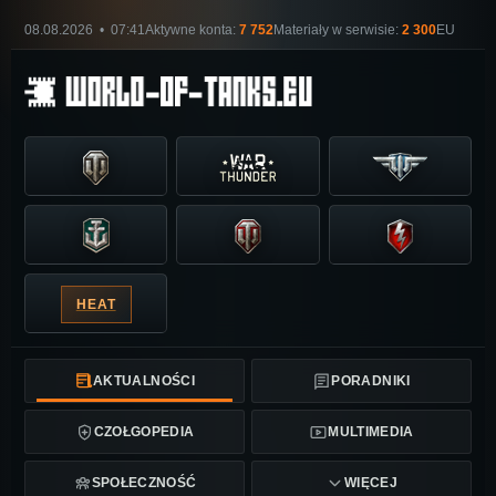
08.08.2026 • 07:41
Aktywne konta:
7 752
Materiały w serwisie:
2 300
EU
HEAT
AKTUALNOŚCI
PORADNIKI
CZOŁGOPEDIA
MULTIMEDIA
SPOŁECZNOŚĆ
WIĘCEJ