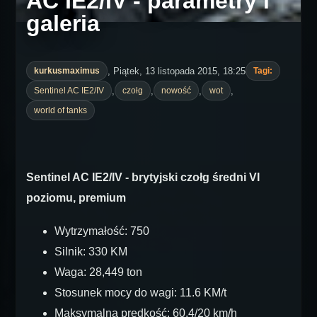
AC IE2/IV - parametry i
galeria
, Piątek, 13 listopada 2015, 18:25
kurkusmaximus
Tagi:
,
,
,
,
Sentinel AC IE2/IV
czołg
nowość
wot
world of tanks
Sentinel AC IE2/IV - brytyjski czołg średni VI
poziomu, premium
Wytrzymałość: 750
Silnik: 330 KM
Waga: 28,449 ton
Stosunek mocy do wagi: 11.6 KM/t
Maksymalna prędkość: 60,4/20 km/h