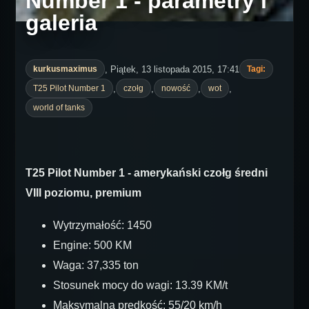
Number 1 - parametry i
galeria
, Piątek, 13 listopada 2015, 17:41
kurkusmaximus
Tagi:
,
,
,
,
T25 Pilot Number 1
czołg
nowość
wot
world of tanks
T25 Pilot Number 1 - amerykański czołg średni
VIII poziomu, premium
Wytrzymałość: 1450
Engine: 500 KM
Waga: 37,335 ton
Stosunek mocy do wagi: 13.39 KM/t
Maksymalna prędkość: 55/20 km/h