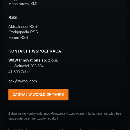
Mapa strony XML
RSS
Aktualności RSS
Czołgopedia RSS
Forum RSS
KONTAKT I WSPÓŁPRACA
W&W Innovations sp. z o.o.
ul. Wolności 262/304
41-800 Zabrze
bok@wwpol.com
ZAGRAJ W WORLD OF TANKS
Zabrania się kopiowania, modyfikowania i rozpowszechniania treści serwisu bez
uprzedniej pisemnej zgody redakcji.