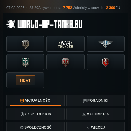
07.08.2026 • 23:20
Aktywne konta:
7 752
Materiały w serwisie:
2 300
EU
HEAT
AKTUALNOŚCI
PORADNIKI
CZOŁGOPEDIA
MULTIMEDIA
SPOŁECZNOŚĆ
WIĘCEJ