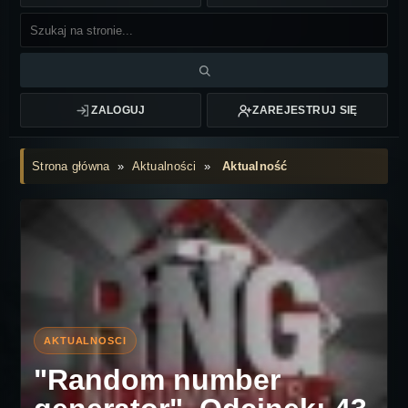
ZALOGUJ
ZAREJESTRUJ SIĘ
Strona główna
»
Aktualności
»
Aktualność
"Random number