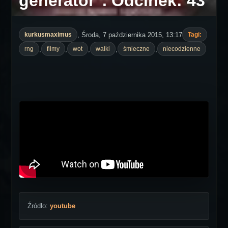
generator". Odcinek: 43
, Środa, 7 października 2015, 13:17
kurkusmaximus
Tagi:
,
,
,
,
,
rng
filmy
wot
walki
śmieczne
niecodzienne
Źródło:
youtube