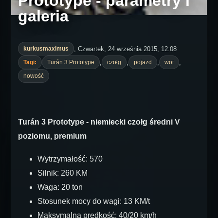
Prototype - parametry i
galeria
, Czwartek, 24 września 2015, 12:08
kurkusmaximus
,
,
,
,
Tagi:
Turán 3 Prototype
czołg
pojazd
wot
nowość
Turán 3 Prototype - niemiecki czołg średni V
poziomu, premium
Wytrzymałość: 570
Silnik: 260 KM
Waga: 20 ton
Stosunek mocy do wagi: 13 KM/t
Maksymalna prędkość: 40/20 km/h