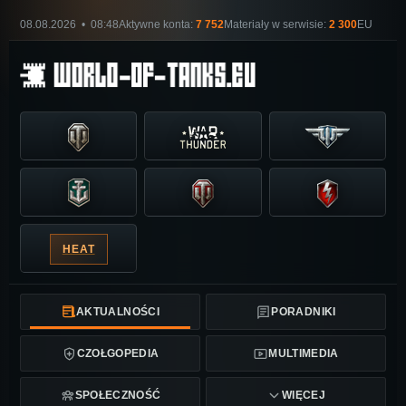
08.08.2026 • 08:48
Aktywne konta:
7 752
Materiały w serwisie:
2 300
EU
HEAT
AKTUALNOŚCI
PORADNIKI
CZOŁGOPEDIA
MULTIMEDIA
SPOŁECZNOŚĆ
WIĘCEJ