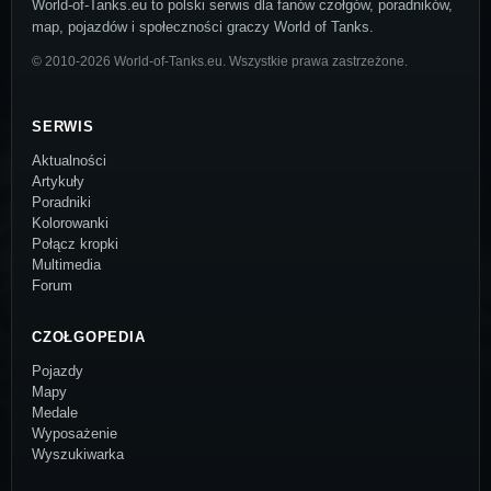
World-of-Tanks.eu to polski serwis dla fanów czołgów, poradników,
map, pojazdów i społeczności graczy World of Tanks.
© 2010-2026 World-of-Tanks.eu. Wszystkie prawa zastrzeżone.
SERWIS
Aktualności
Artykuły
Poradniki
Kolorowanki
Połącz kropki
Multimedia
Forum
CZOŁGOPEDIA
Pojazdy
Mapy
Medale
Wyposażenie
Wyszukiwarka