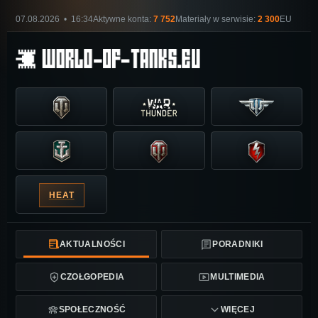
07.08.2026 • 16:34
Aktywne konta:
7 752
Materiały w serwisie:
2 300
EU
HEAT
AKTUALNOŚCI
PORADNIKI
CZOŁGOPEDIA
MULTIMEDIA
SPOŁECZNOŚĆ
WIĘCEJ