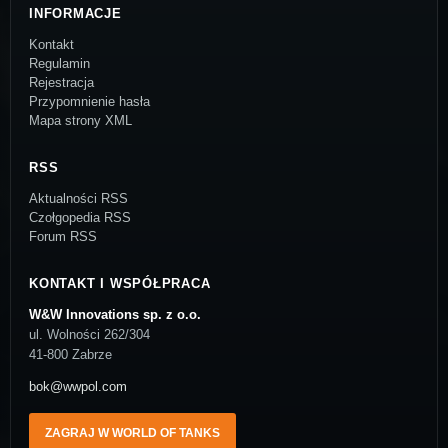
INFORMACJE
Kontakt
Regulamin
Rejestracja
Przypomnienie hasła
Mapa strony XML
RSS
Aktualności RSS
Czołgopedia RSS
Forum RSS
KONTAKT I WSPÓŁPRACA
W&W Innovations sp. z o.o.
ul. Wolności 262/304
41-800 Zabrze
bok@wwpol.com
ZAGRAJ W WORLD OF TANKS