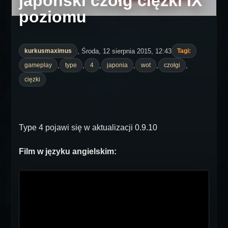
japoński czołg ciężki IX
poziomu
, Środa, 12 sierpnia 2015, 12:43
kurkusmaximus
Tagi:
,
,
,
,
,
,
gameplay
type
4
japonia
wot
czołgi
cięzki
Type 4 pojawi się w aktualizacji 0.9.10
Film w języku angielskim: