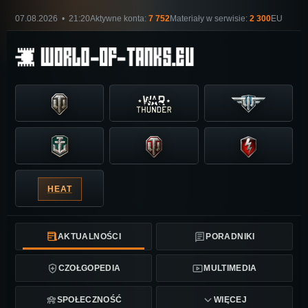
07.08.2026 • 21:20
Aktywne konta:
7 752
Materiały w serwisie:
2 300
EU
HEAT
AKTUALNOŚCI
PORADNIKI
CZOŁGOPEDIA
MULTIMEDIA
SPOŁECZNOŚĆ
WIĘCEJ