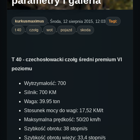
parametry i galeria
, Środa, 12 sierpnia 2015, 12:03
kurkusmaximus
Tagi:
,
,
,
,
t 40
czołg
wot
pojazd
skoda
T 40 - czechosłowacki czołg średni premium VI
poziomu
Wytrzymałość: 700
Silnik: 700 KM
Waga: 39.95 ton
Stosunek mocy do wagi: 17,52 KM/t
Maksymalna prędkość: 50/20 km/h
Szybkość obrotu: 38 stopni/s
Szybkość obrotu wieży: 33,4 stopni/s