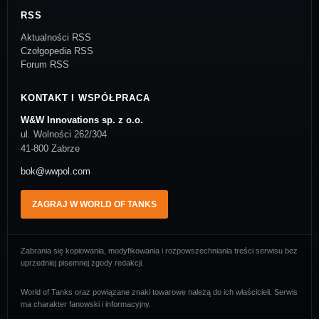
RSS
Aktualności RSS
Czołgopedia RSS
Forum RSS
KONTAKT I WSPÓŁPRACA
W&W Innovations sp. z o.o.
ul. Wolności 262/304
41-800 Zabrze
bok@wwpol.com
ZAGRAJ W WORLD OF TANKS
Zabrania się kopiowania, modyfikowania i rozpowszechniania treści serwisu bez
uprzedniej pisemnej zgody redakcji.
World of Tanks oraz powiązane znaki towarowe należą do ich właścicieli. Serwis
ma charakter fanowski i informacyjny.