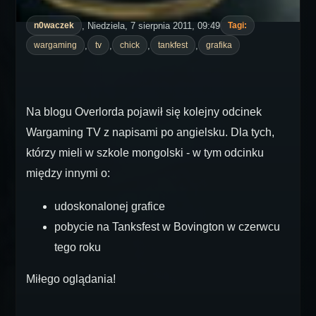
, Niedziela, 7 sierpnia 2011, 09:49
n0waczek
Tagi:
,
,
,
,
wargaming
tv
chick
tankfest
grafika
Na blogu Overlorda pojawił się kolejny odcinek
Wargaming TV z napisami po angielsku. Dla tych,
którzy mieli w szkole mongolski - w tym odcinku
między innymi o:
udoskonalonej grafice
pobycie na Tanksfest w Bovington w czerwcu
tego roku
Miłego oglądania!