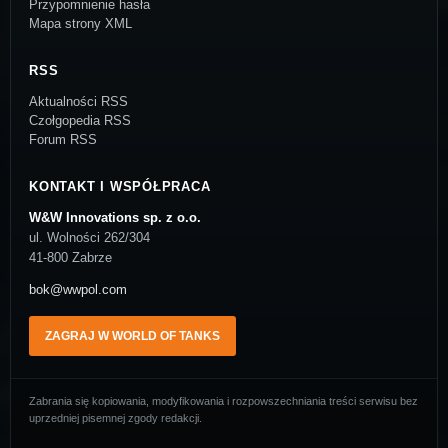
Przypomnienie hasła
Mapa strony XML
RSS
Aktualności RSS
Czołgopedia RSS
Forum RSS
KONTAKT I WSPÓŁPRACA
W&W Innovations sp. z o.o.
ul. Wolności 262/304
41-800 Zabrze
bok@wwpol.com
ZAGRAJ W WORLD OF TANKS
Zabrania się kopiowania, modyfikowania i rozpowszechniania treści serwisu bez
uprzedniej pisemnej zgody redakcji.