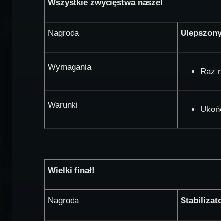
Wszystkie zwycięstwa nasze!
Nagroda
Ulepszon
Wymagania
Raz n
Warunki
Ukoń
Wielki finał!
Nagroda
Stabiliza