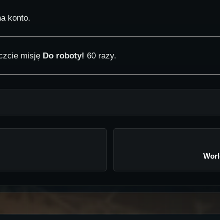
a konto.
czcie misję
Do roboty!
60 razy.
Worl