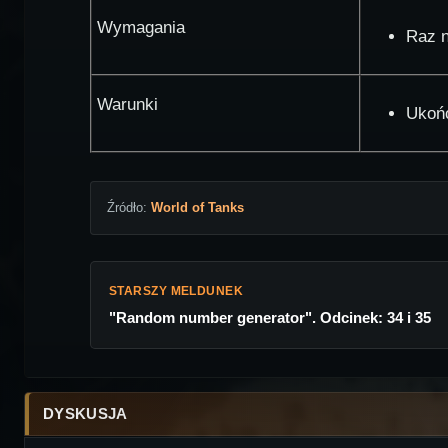
Wymagania
Raz n
Warunki
Ukoń
Źródło:
World of Tanks
STARSZY MELDUNEK
"Random number generator". Odcinek: 34 i 35
DYSKUSJA