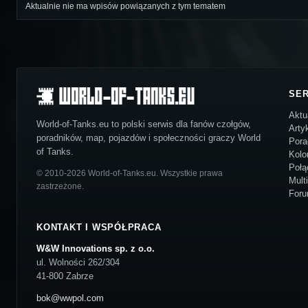
Aktualnie nie ma wpisów powiązanych z tym tematem
SE
Aktu
World-of-Tanks.eu to polski serwis dla fanów czołgów,
Arty
poradników, map, pojazdów i społeczności graczy World
Pora
of Tanks.
Kolo
Połą
© 2010-2026 World-of-Tanks.eu. Wszystkie prawa
Mult
zastrzeżone.
For
KONTAKT I WSPÓŁPRACA
W&W Innovations sp. z o.o.
ul. Wolności 262/304
41-800 Zabrze
bok@wwpol.com