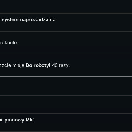
y system naprowadzania
a konto.
czcie misję
Do roboty!
40 razy.
tor pionowy Mk1