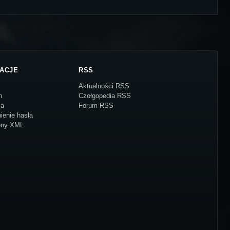
ACJE
RSS
Aktualności RSS
n
Czołgopedia RSS
ja
Forum RSS
ienie hasła
ony XML