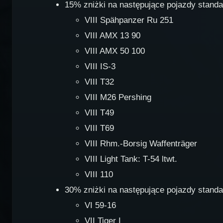
15% zniżki na następujące pojazdy stand
VIII Spähpanzer Ru 251
VIII AMX 13 90
VIII AMX 50 100
VIII IS-3
VIII T32
VIII M26 Pershing
VIII T49
VIII T69
VIII Rhm.-Borsig Waffenträger
VIII Light Tank: T-54 ltwt.
VIII 110
30% zniżki na następujące pojazdy stand
VI 59-16
VII Tiger I