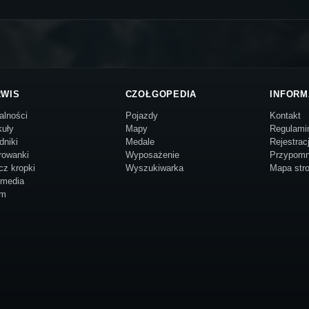
RWIS
CZOŁGOPEDIA
INFORM
alności
Pojazdy
Kontakt
kuły
Mapy
Regulami
dniki
Medale
Rejestrac
rowanki
Wyposażenie
Przypomn
cz kropki
Wyszukiwarka
Mapa str
imedia
um