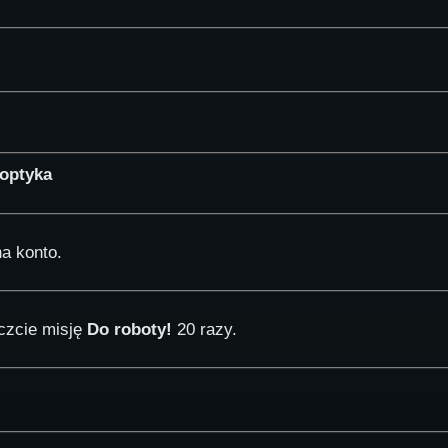
 optyka
a konto.
czcie misję
Do roboty!
20 razy.