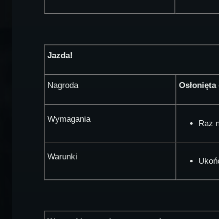
Jazda!
Nagroda
Osłonięta
Wymagania
Raz n
Warunki
Ukoń