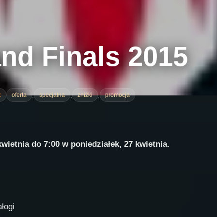
and Finals 2015
,
,
,
:
oferta
specjalna
zniżki
promocja
wietnia do 7:00 w poniedziałek, 27 kwietnia.
łogi