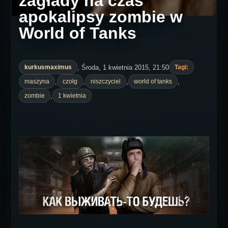
zagłady na czas
apokalipsy zombie w
World of Tanks
, Środa, 1 kwietnia 2015, 21:50
kurkusmaximus
Tagi:
,
,
,
,
maszyna
czołg
niszczyciel
world of tanks
,
zombie
1 kwietnia