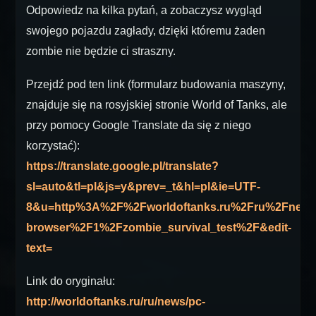
Odpowiedz na kilka pytań, a zobaczysz wygląd
swojego pojazdu zagłady, dzięki któremu żaden
zombie nie będzie ci straszny.
Przejdź pod ten link (formularz budowania maszyny,
znajduje się na rosyjskiej stronie World of Tanks, ale
przy pomocy Google Translate da się z niego
korzystać):
https://translate.google.pl/translate?
sl=auto&tl=pl&js=y&prev=_t&hl=pl&ie=UTF-
8&u=http%3A%2F%2Fworldoftanks.ru%2Fru%2Fnew
browser%2F1%2Fzombie_survival_test%2F&edit-
text=
Link do oryginału:
http://worldoftanks.ru/ru/news/pc-