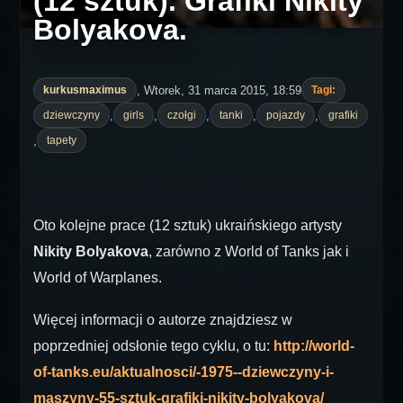
(12 sztuk). Grafiki Nikity
Bolyakova.
, Wtorek, 31 marca 2015, 18:59
kurkusmaximus
Tagi:
,
,
,
,
,
dziewczyny
girls
czołgi
tanki
pojazdy
grafiki
,
tapety
Oto kolejne prace (12 sztuk) ukraińskiego artysty
Nikity Bolyakova
, zarówno z World of Tanks jak i
World of Warplanes.
Więcej informacji o autorze znajdziesz w
poprzedniej odsłonie tego cyklu, o tu:
http://world-
of-tanks.eu/aktualnosci/-1975--dziewczyny-i-
maszyny-55-sztuk-grafiki-nikity-bolyakova/