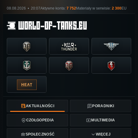
08.08.2026 • 20:07
Aktywne konta:
7 752
Materiały w serwisie:
2 300
EU
HEAT
AKTUALNOŚCI
PORADNIKI
CZOŁGOPEDIA
MULTIMEDIA
SPOŁECZNOŚĆ
WIĘCEJ