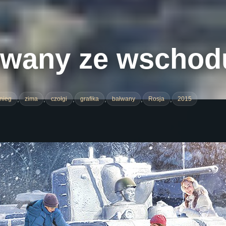
łwany ze wschod
,
,
,
,
,
,
nieg
zima
czołgi
grafika
bałwany
Rosja
2015