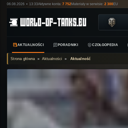
06.08.2026 • 13:33
Aktywne konta:
7 752
Materiały w serwisie:
2 300
EU
AKTUALNOŚCI
PORADNIKI
CZOŁGOPEDIA
Strona główna
»
Aktualności
»
Aktualność