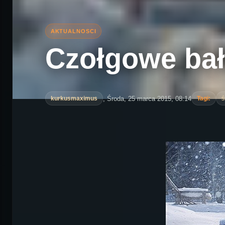
Czołgowe ba
, Środa, 25 marca 2015, 08:14
kurkusmaximus
Tagi:
ś