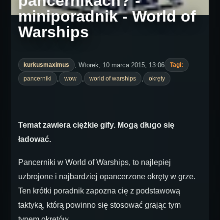
pancernikach? -
miniporadnik - World of
Warships
, Wtorek, 10 marca 2015, 13:06
kurkusmaximus
Tagi:
,
,
,
pancerniki
wow
world of warships
okręty
Temat zawiera ciężkie gify. Mogą długo się
ładować.
Pancerniki w World of Warships, to najlepiej
uzbrojone i najbardziej opancerzone okręty w grze.
Ten krótki poradnik zapozna cię z podstawową
taktyką, którą powinno się stosować grając tym
typem okrętów.