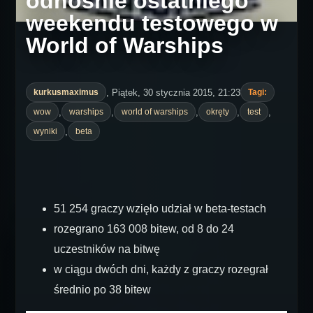
odnośnie ostatniego
weekendu testowego w
World of Warships
, Piątek, 30 stycznia 2015, 21:23
kurkusmaximus
Tagi:
,
,
,
,
,
wow
warships
world of warships
okręty
test
,
wyniki
beta
51 254 graczy wzięło udział w beta-testach
rozegrano 163 008 bitew, od 8 do 24
uczestników na bitwę
w ciągu dwóch dni, każdy z graczy rozegrał
średnio po 38 bitew