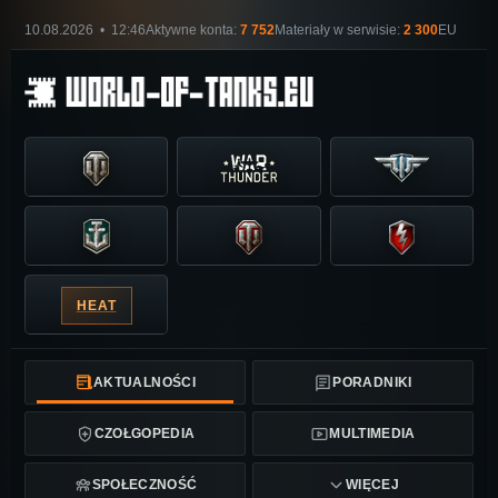
10.08.2026 • 12:46
Aktywne konta:
7 752
Materiały w serwisie:
2 300
EU
HEAT
AKTUALNOŚCI
PORADNIKI
CZOŁGOPEDIA
MULTIMEDIA
SPOŁECZNOŚĆ
WIĘCEJ