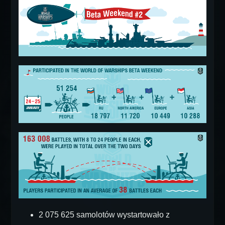
2 075 625 samolotów wystartowało z