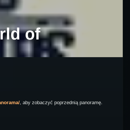
ld of
panorama/
, aby zobaczyć poprzednią panoramę.