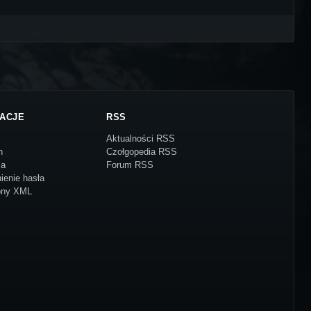
ACJE
RSS
Aktualności RSS
n
Czołgopedia RSS
ja
Forum RSS
ienie hasła
ony XML