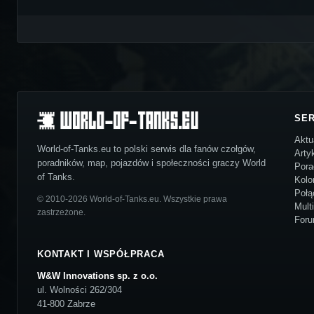
SE
Aktu
World-of-Tanks.eu to polski serwis dla fanów czołgów,
Arty
poradników, map, pojazdów i społeczności graczy World
Pora
of Tanks.
Kolo
Połą
© 2010-2026 World-of-Tanks.eu. Wszystkie prawa
Mult
zastrzeżone.
For
KONTAKT I WSPÓŁPRACA
W&W Innovations sp. z o.o.
ul. Wolności 262/304
41-800 Zabrze