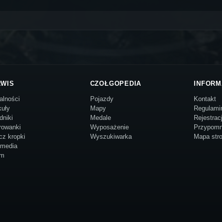
RWIS
CZOŁGOPEDIA
INFORM
alności
Pojazdy
Kontakt
kuły
Mapy
Regulami
dniki
Medale
Rejestrac
rowanki
Wyposażenie
Przypomn
cz kropki
Wyszukiwarka
Mapa str
imedia
um