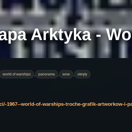
pa Arktyka - Wor
,
,
,
world of warships
panorama
wow
okręty
sci/-1967--world-of-warships-troche-grafik-artworkow-i-