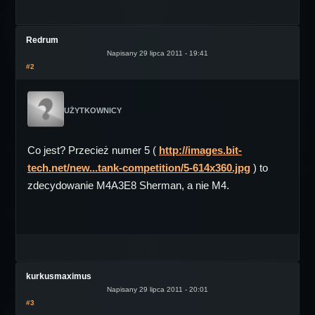
Redrum
Napisany 29 lipca 2011 - 19:41
#2
UŻYTKOWNICY
Co jest? Przecież numer 5 (
http://images.bit-
tech.net/new...tank-competition/5-614x360.jpg
) to
zdecydowanie M4A3E8 Sherman, a nie M4.
kurkusmaximus
Napisany 29 lipca 2011 - 20:01
#3