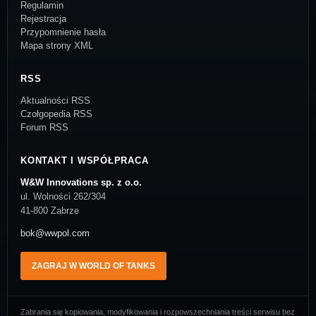
Regulamin
Rejestracja
Przypomnienie hasła
Mapa strony XML
RSS
Aktualności RSS
Czołgopedia RSS
Forum RSS
KONTAKT I WSPÓŁPRACA
W&W Innovations sp. z o.o.
ul. Wolności 262/304
41-800 Zabrze
bok@wwpol.com
ZAGRAJ W WORLD OF TANKS
Zabrania się kopiowania, modyfikowania i rozpowszechniania treści serwisu bez