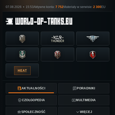
07.08.2026 • 15:53
Aktywne konta:
7 752
Materiały w serwisie:
2 300
EU
HEAT
AKTUALNOŚCI
PORADNIKI
CZOŁGOPEDIA
MULTIMEDIA
SPOŁECZNOŚĆ
WIĘCEJ