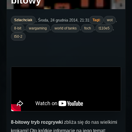
bitowy
, Środa, 24 grudnia 2014, 21:31
,
Szlachciak
Tagi:
wot
,
,
,
,
,
8-bit
wargaming
world of tanks
foch
t110e5
t50-2
8-bitowy tryb rozgrywki
zbliża się do nas wielkimi
krokami! Oto krótkie informacje na jego temat: