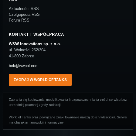
Aktualności RSS
Czołgopedia RSS
Forum RSS
KONTAKT I WSPÓŁPRACA
W&W Innovations sp. z o.o.
ul. Wolności 262/304
41-800 Zabrze
bok@wwpol.com
ZAGRAJ W WORLD OF TANKS
Zabrania się kopiowania, modyfikowania i rozpowszechniania treści serwisu bez
uprzedniej pisemnej zgody redakcji.
World of Tanks oraz powiązane znaki towarowe należą do ich właścicieli. Serwis
ma charakter fanowski i informacyjny.