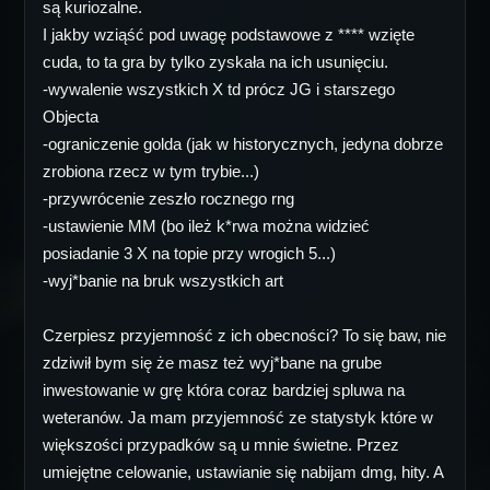
są kuriozalne.
I jakby wziąść pod uwagę podstawowe z **** wzięte
cuda, to ta gra by tylko zyskała na ich usunięciu.
-wywalenie wszystkich X td prócz JG i starszego
Objecta
-ograniczenie golda (jak w historycznych, jedyna dobrze
zrobiona rzecz w tym trybie...)
-przywrócenie zeszło rocznego rng
-ustawienie MM (bo ileż k*rwa można widzieć
posiadanie 3 X na topie przy wrogich 5...)
-wyj*banie na bruk wszystkich art
Czerpiesz przyjemność z ich obecności? To się baw, nie
zdziwił bym się że masz też wyj*bane na grube
inwestowanie w grę która coraz bardziej spluwa na
weteranów. Ja mam przyjemność ze statystyk które w
większości przypadków są u mnie świetne. Przez
umiejętne celowanie, ustawianie się nabijam dmg, hity. A