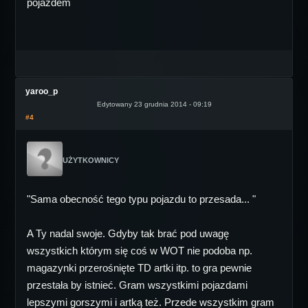
pojazdem
yaroo_p
Edytowany 23 grudnia 2014 - 09:19
#4
UŻYTKOWNICY
"Sama obecność tego typu pojazdu to przesada... "
A Ty nadal swoje. Gdyby tak brać pod uwagę
wszystkich którym się coś w WOT nie podoba np.
magazynki przerośnięte TD artki itp. to gra pewnie
przestała by istnieć. Gram wszystkimi pojazdami
lepszymi gorszymi i artką też. Przede wszystkim gram