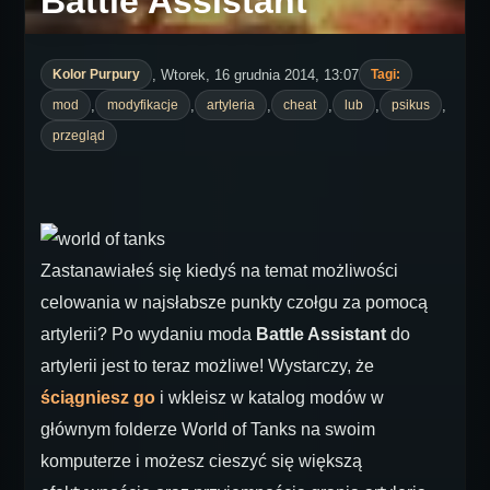
Battle Assistant
, Wtorek, 16 grudnia 2014, 13:07
Kolor Purpury
Tagi:
,
,
,
,
,
,
mod
modyfikacje
artyleria
cheat
lub
psikus
przegląd
Zastanawiałeś się kiedyś na temat możliwości
celowania w najsłabsze punkty czołgu za pomocą
artylerii? Po wydaniu moda
Battle Assistant
do
artylerii jest to teraz możliwe! Wystarczy, że
ściągniesz go
i wkleisz w katalog modów w
głównym folderze World of Tanks na swoim
komputerze i możesz cieszyć się większą