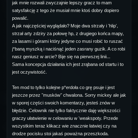
jak mnie rozwali zwyczajnie lepszy gracz to mam
satysfakcję z tego że musiał mnie ktoś dobry dopiero
powalić.
A jak najczęściej wyglądało? Moje dwa strzały i 'hlip',
strzał arty zdziry za połowę hp, z drugiego końca mapy,
za lasami i górami który jedyne co musi robić to ruszać
j*baną myszką i naciśnąć jeden zasrany guzik. A co robi
nasz geniusz w arcie? Bije się na pierwszej linii...
Sama koncepcja działania ich jest zrąbana od startu i to
jest oczywistość.
Ten mod to tylko kolejne p*erdoła co grę psuje i jest
jeszcze przez "musków" chwalona. Sorry mickey ale jak
w sporej części swoich komentarzy, jesteś znów w
błędzie. Celownik nie tylko faktycznie daję większości
graczy ułatwienie w celowaniu w 'weakspoty. Przede
wszystkim teraz klikacz wie znacznie łatwiej czy na
drodze pocisku stoi jakaś poważna przeszkoda.