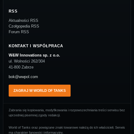
RSS
Aktualności RSS
Czołgopedia RSS
Forum RSS
KONTAKT I WSPÓŁPRACA
W&W Innovations sp. z o.o.
ul. Wolności 262/304
41-800 Zabrze
bok@wwpol.com
ZAGRAJ W WORLD OF TANKS
Zabrania się kopiowania, modyfikowania i rozpowszechniania treści serwisu bez
uprzedniej pisemnej zgody redakcji.
World of Tanks oraz powiązane znaki towarowe należą do ich właścicieli. Serwis
ma charakter fanowski i informacyjny.