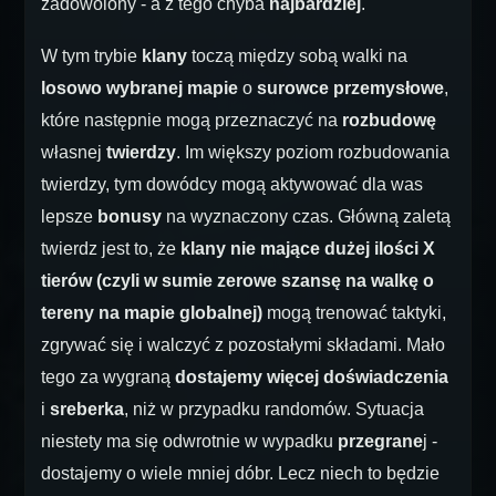
zadowolony - a z tego chyba
najbardziej
.
W tym trybie
klany
toczą między sobą walki na
losowo wybranej mapie
o
surowce przemysłowe
,
które następnie mogą przeznaczyć na
rozbudowę
własnej
twierdzy
. Im większy poziom rozbudowania
twierdzy, tym dowódcy mogą aktywować dla was
lepsze
bonusy
na wyznaczony czas. Główną zaletą
twierdz jest to, że
klany nie mające dużej ilości X
tierów (czyli w sumie zerowe szansę na walkę o
tereny na mapie globalnej)
mogą trenować taktyki,
zgrywać się i walczyć z pozostałymi składami. Mało
tego za wygraną
dostajemy więcej doświadczenia
i
sreberka
, niż w przypadku randomów. Sytuacja
niestety ma się odwrotnie w wypadku
przegrane
j -
dostajemy o wiele mniej dóbr. Lecz niech to będzie