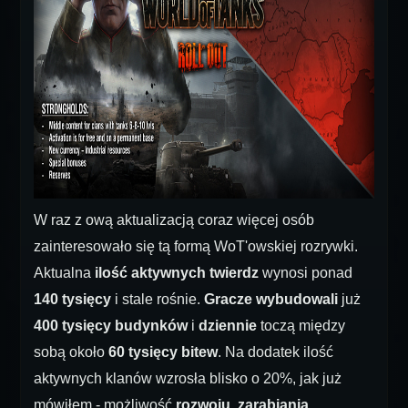
W raz z ową aktualizacją coraz więcej osób
zainteresowało się tą formą WoT'owskiej rozrywki.
Aktualna
ilość aktywnych twierdz
wynosi ponad
140 tysięcy
i stale rośnie.
Gracze wybudowali
już
400 tysięcy budynków
i
dziennie
toczą między
sobą około
60 tysięcy bitew
. Na dodatek ilość
aktywnych klanów wzrosła blisko o 20%, jak już
mówiłem - możliwość
rozwoju
,
zarabiania,