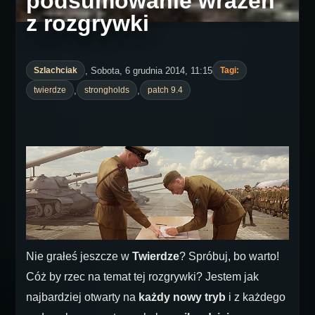
podsumowanie wrażeń
z rozgrywki
, Sobota, 6 grudnia 2014, 11:15
Szlachciak
Tagi:
,
,
twierdze
strongholds
patch 9.4
Nie grałeś jeszcze w
Twierdze
? Spróbuj, bo warto!
Cóż by rzec na temat tej rozgrywki? Jestem jak
najbardziej otwarty na
każdy nowy tryb
i z każdego