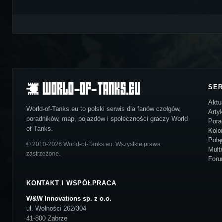
SE
Aktu
World-of-Tanks.eu to polski serwis dla fanów czołgów,
Arty
poradników, map, pojazdów i społeczności graczy World
Pora
of Tanks.
Kolo
Połą
© 2010-2026 World-of-Tanks.eu. Wszystkie prawa
Mult
zastrzeżone.
For
KONTAKT I WSPÓŁPRACA
W&W Innovations sp. z o.o.
ul. Wolności 262/304
41-800 Zabrze