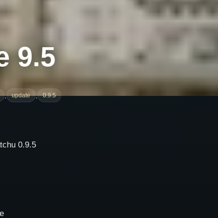
 9.5
,
,
update
0.9.5
tchu 0.9.5
e