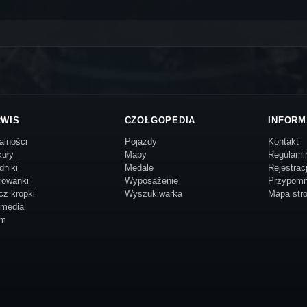
RWIS
CZOŁGOPEDIA
INFORM
alności
Pojazdy
Kontakt
kuły
Mapy
Regulami
dniki
Medale
Rejestrac
rowanki
Wyposażenie
Przypomn
cz kropki
Wyszukiwarka
Mapa str
imedia
um