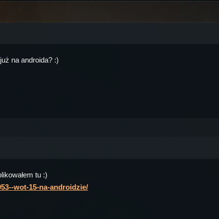
już na androida? :)
likowałem tu :)
953--wot-15-na-androidzie/