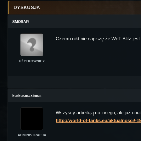
DYSKUSJA
SMOSAR
Czemu nikt nie napiszę że WoT Blitz jest 
UŻYTKOWNICY
kurkusmaximus
Wszyscy arbeitują co innego, ale już opub
http://world-of-tanks.eu/aktualnosci/-1
ADMINISTRACJA