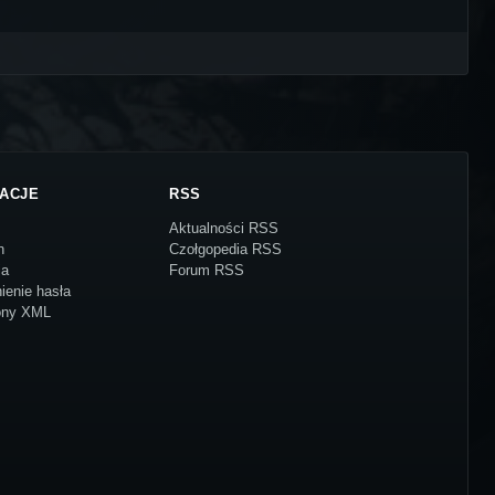
ACJE
RSS
Aktualności RSS
n
Czołgopedia RSS
ja
Forum RSS
ienie hasła
ony XML