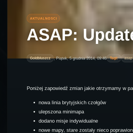
ASAP: Update
, Piątek, 5 grudnia 2014, 09:46
Goldbluszcz
Tagi:
asap
Poniżej zapowiedź zmian jakie otrzymamy w pa
nowa linia brytyjskich czołgów
ulepszona minimapa
dodano misje indywidualne
nowe mapy, stare zostały nieco poprawion