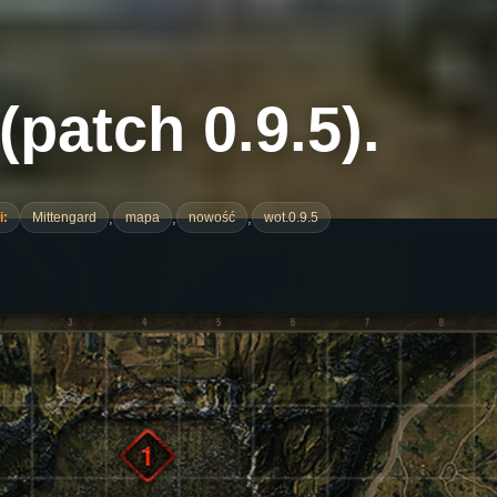
(patch 0.9.5).
,
,
,
i:
Mittengard
mapa
nowość
wot.0.9.5