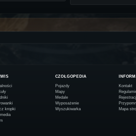
RWIS
CZOŁGOPEDIA
INFORM
alności
Pojazdy
Kontakt
kuły
Mapy
Regulami
dniki
Medale
Rejestrac
rowanki
Wyposażenie
Przypomn
cz kropki
Wyszukiwarka
Mapa str
imedia
um