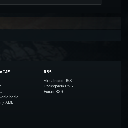
ACJE
RSS
Aktualności RSS
n
Czołgopedia RSS
ja
Forum RSS
ienie hasła
ony XML