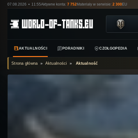
07.08.2026 • 11:55
Aktywne konta:
7 752
Materiały w serwisie:
2 300
EU
AKTUALNOŚCI
PORADNIKI
CZOŁGOPEDIA
Strona główna
»
Aktualności
»
Aktualność