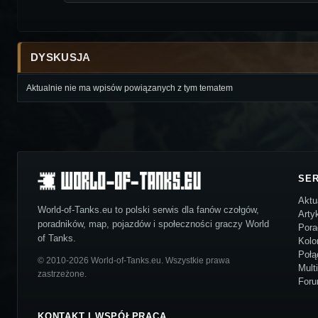
DYSKUSJA
Aktualnie nie ma wpisów powiązanych z tym tematem
SE
Aktu
World-of-Tanks.eu to polski serwis dla fanów czołgów,
Arty
poradników, map, pojazdów i społeczności graczy World
Pora
of Tanks.
Kolo
Połą
© 2010-2026 World-of-Tanks.eu. Wszystkie prawa
Mult
zastrzeżone.
For
KONTAKT I WSPÓŁPRACA