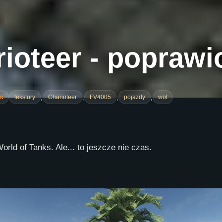
ioteer - poprawi
,
,
,
,
i:
tekstury
Charioteer
FV4005
pojazdy
wot
rld of Tanks. Ale... to jeszcze nie czas.