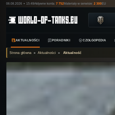
06.08.2026 • 15:49
Aktywne konta:
7 752
Materiały w serwisie:
2 300
EU
AKTUALNOŚCI
PORADNIKI
CZOŁGOPEDIA
Strona główna
»
Aktualności
»
Aktualność