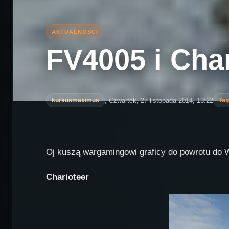
FV4005 i Char
, Czwartek, 27 listopada 2014, 13:22
kurkusmaximus
Tag
Oj kuszą wargamingowi graficy do powrotu do Wo
Charioteer