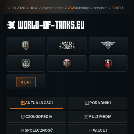
07.08.2026 • 06:41
Aktywne konta:
7 752
Materiały w serwisie:
2 300
EU
HEAT
AKTUALNOŚCI
PORADNIKI
CZOŁGOPEDIA
MULTIMEDIA
SPOŁECZNOŚĆ
WIĘCEJ