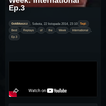
Week: International
Ep.3
, Sobota, 22 listopada 2014, 23:10
Goldbluszcz
Tagi:
,
,
,
,
,
,
Best
Replays
of
the
Week
International
Ep.3