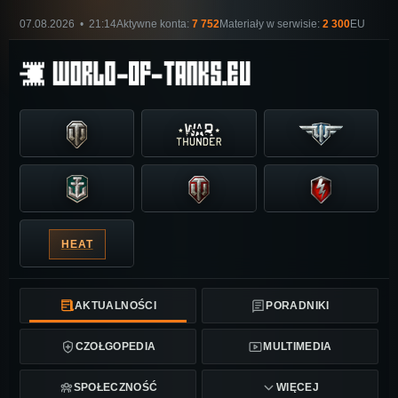
07.08.2026 • 21:14
Aktywne konta:
7 752
Materiały w serwisie:
2 300
EU
HEAT
AKTUALNOŚCI
PORADNIKI
CZOŁGOPEDIA
MULTIMEDIA
SPOŁECZNOŚĆ
WIĘCEJ