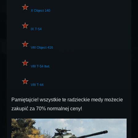
X
Object 140
IX
T-54
VIII
Object 416
VIII
T-54 ltwt.
VIII
T-44
Pamiętajcie! wszystkie te radzieckie medy możecie
zakupić za 70% normalnej ceny!