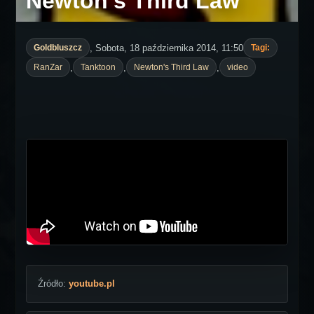
Newton's Third Law
, Sobota, 18 października 2014, 11:50
Goldbluszcz
Tagi:
,
,
,
RanZar
Tanktoon
Newton's Third Law
video
Źródło:
youtube.pl