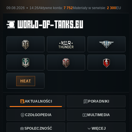
09.08.2026 • 14:26
Aktywne konta:
7 752
Materiały w serwisie:
2 300
EU
HEAT
AKTUALNOŚCI
PORADNIKI
CZOŁGOPEDIA
MULTIMEDIA
SPOŁECZNOŚĆ
WIĘCEJ