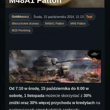
M48A1 Patton
, Środa, 15 października 2014, 11:13
Goldbluszcz
Tagi:
,
,
,
Wierzchołek drzewa
M48A1 Patton
M46 Patton
M26 Pershing
Od 7:10 w środę, 15 października do 6:00 w
sobotę, 1 listopada
możecie skorzystać z
30%
zniżki oraz 30% więcej przychodu w kredytach
na
następujących amerykańskich czołgach: