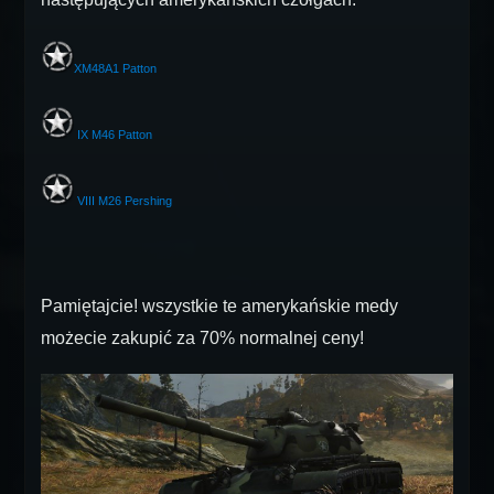
X
M48A1 Patton
IX
M46 Patton
VIII
M26 Pershing
Pamiętajcie! wszystkie te amerykańskie medy
możecie zakupić za 70% normalnej ceny!