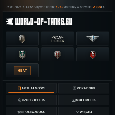
06.08.2026 • 14:55
Aktywne konta:
7 752
Materiały w serwisie:
2 300
EU
HEAT
AKTUALNOŚCI
PORADNIKI
CZOŁGOPEDIA
MULTIMEDIA
SPOŁECZNOŚĆ
WIĘCEJ