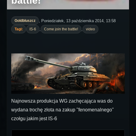
battle!
, Poniedziałek, 13 października 2014, 13:58
Goldbluszcz
,
,
Tagi:
IS-6
Come join the battle!
video
Najnowsza produkcja WG zachęcająca was do
wydana trochę złota na zakup "fenomenalnego"
czołgu jakim jest IS-6