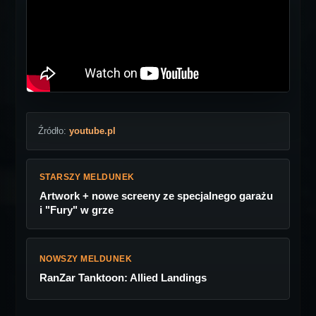
Źródło:
youtube.pl
STARSZY MELDUNEK
Artwork + nowe screeny ze specjalnego garażu
i "Fury" w grze
NOWSZY MELDUNEK
RanZar Tanktoon: Allied Landings