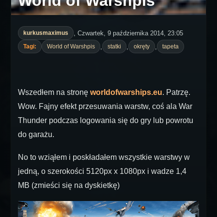
World of Warshpis
, Czwartek, 9 października 2014, 23:05
kurkusmaximus
,
,
,
Tagi:
World of Warshpis
statki
okręty
tapeta
Wszedłem na stronę
worldofwarships.eu
. Patrzę.
Wow. Fajny efekt przesuwania warstw, coś ala War
Thunder podczas logowania się do gry lub powrotu
do garażu.
No to wziąłem i poskładałem wszystkie warstwy w
jedną, o szerokości 5120px x 1080px i wadze 1,4
MB (zmieści się na dyskietkę)