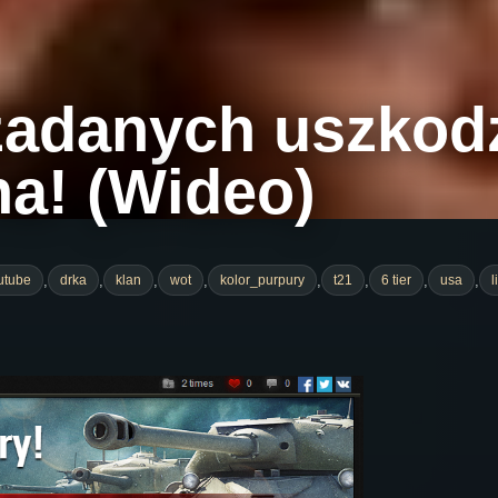
 zadanych uszkod
a! (Wideo)
,
,
,
,
,
,
,
,
utube
drka
klan
wot
kolor_purpury
t21
6 tier
usa
l