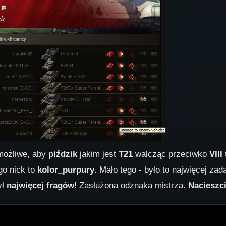
emożliwe, aby
piździk
jakim jest
T21
walcząc przeciwko
VIII
go nick to
kolor_purpury
. Mało tego - było to najwięcej za
ył
najwięcej fragów
! Zasłużona odznaka mistrza.
Nacieszci