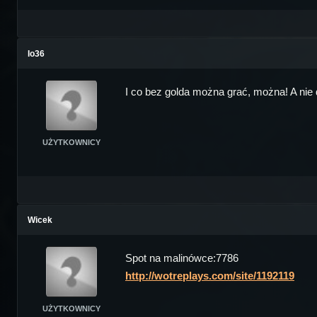
Io36
I co bez golda można grać, można! A nie dzi
UŻYTKOWNICY
Wicek
Spot na malinówce:7786
http://wotreplays.com/site/1192119
UŻYTKOWNICY