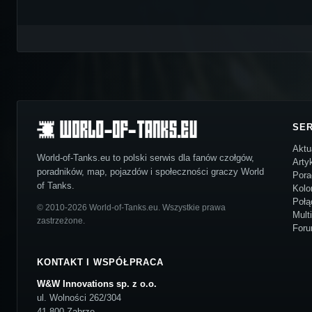
SE
Aktu
World-of-Tanks.eu to polski serwis dla fanów czołgów,
Arty
poradników, map, pojazdów i społeczności graczy World
Pora
of Tanks.
Kolo
Połą
© 2010-2026 World-of-Tanks.eu. Wszystkie prawa
Mult
zastrzeżone.
For
KONTAKT I WSPÓŁPRACA
W&W Innovations sp. z o.o.
ul. Wolności 262/304
41-800 Zabrze