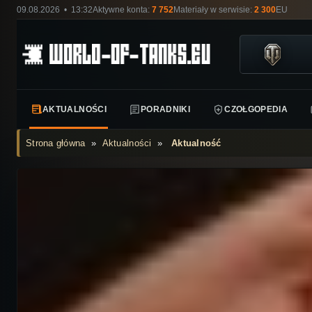
09.08.2026 • 13:32
Aktywne konta:
7 752
Materiały w serwisie:
2 300
EU
AKTUALNOŚCI
PORADNIKI
CZOŁGOPEDIA
Strona główna
»
Aktualności
»
Aktualność