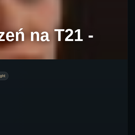
zeń na T21 -
ight