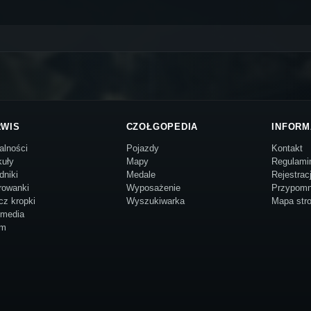
RWIS
CZOŁGOPEDIA
INFORM
alności
Pojazdy
Kontakt
kuły
Mapy
Regulami
dniki
Medale
Rejestrac
rowanki
Wyposażenie
Przypomn
cz kropki
Wyszukiwarka
Mapa str
imedia
um