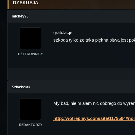
DYSKUSJA
mickey93
gratulacje
szkoda tylko ze taka piękna bitwa jest p
UŻYTKOWNICY
Szlachciak
My bad, nie miałem nic dobrego do wyren
http://wotreplays.com/site/1179584#no
REDAKTORZY