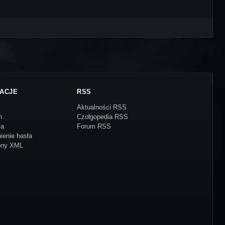
ACJE
RSS
Aktualności RSS
n
Czołgopedia RSS
ja
Forum RSS
ienie hasła
ony XML