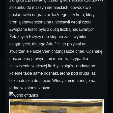
związku z przewagą liczebną radzieckich czołgów w
stosunku do maszyn niemieckich, dowództwo
postanowiło nagradzać każdego piechura, który
bronią konwencjonalną unicestwił wrogi czołg.
Związane też to było z dużą liczbą nadawanych
Żelaznych Krzyży obu stopniu za te wybitne
osiągnięcie, dlatego Adolf Hitler przystał na
stworzenie Panzervernichtungsabzeichen. Odznakę
noszono na prawym ramieniu - w przypadku
zniszczenia większej liczby czołgów, dodawano
kolejne takie same odznaki, jedna pod drugą, aż
liczba doszła do pięciu. Wtedy zamieniano je na
jedną w kolorze złotym.