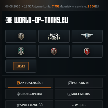
06.08.2026 • 19:51
Aktywne konta:
7 752
Materiały w serwisie:
2 300
EU
HEAT
AKTUALNOŚCI
PORADNIKI
CZOŁGOPEDIA
MULTIMEDIA
SPOŁECZNOŚĆ
WIĘCEJ