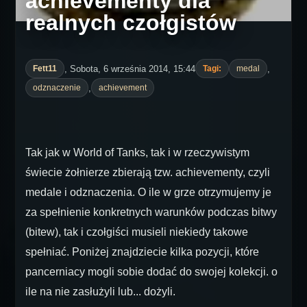
achievementy dla
realnych czołgistów
, Sobota, 6 września 2014, 15:44
,
Fett11
Tagi:
medal
,
odznaczenie
achievement
Tak jak w World of Tanks, tak i w rzeczywistym
świecie żołnierze zbierają tzw. achievementy, czyli
medale i odznaczenia. O ile w grze otrzymujemy je
za spełnienie konkretnych warunków podczas bitwy
(bitew), tak i czołgiści musieli niekiedy takowe
spełniać. Poniżej znajdziecie kilka pozycji, które
pancerniacy mogli sobie dodać do swojej kolekcji. o
ile na nie zasłużyli lub... dożyli.