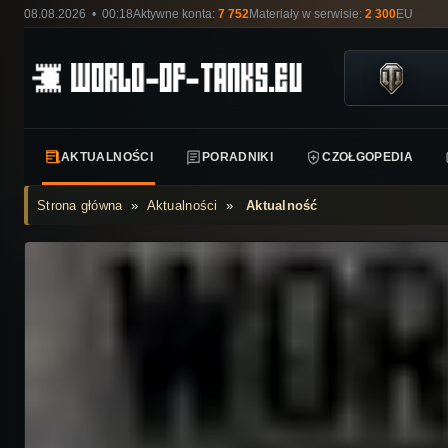
08.08.2026 • 00:18
Aktywne konta:
7 752
Materiały w serwisie:
2 300
EU
AKTUALNOŚCI
PORADNIKI
CZOŁGOPEDIA
Strona główna
»
Aktualności
»
Aktualność