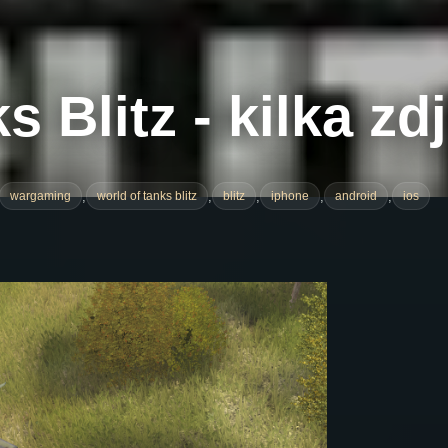
 Blitz - kilka zd
,
,
,
,
,
wargaming
world of tanks blitz
blitz
iphone
android
ios