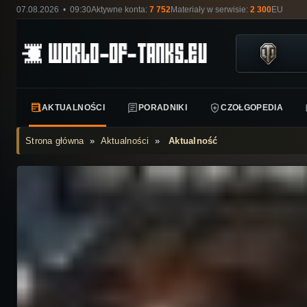
07.08.2026 • 09:30
Aktywne konta:
7 752
Materiały w serwisie:
2 300
EU
AKTUALNOŚCI
PORADNIKI
CZOŁGOPEDIA
Strona główna
»
Aktualności
»
Aktualność