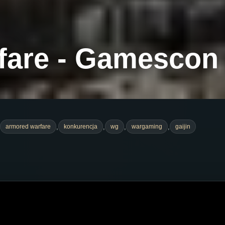
are - Gamescon T
,
,
,
,
armored warfare
konkurencja
wg
wargaming
gaijin