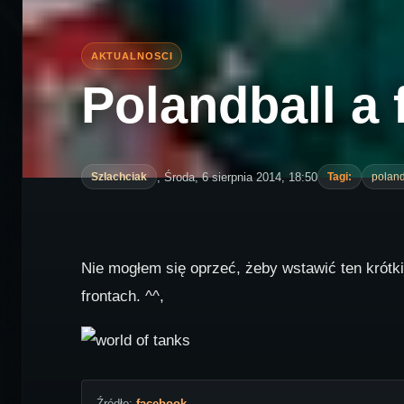
Polandball a 
, Środa, 6 sierpnia 2014, 18:50
Szlachciak
Tagi:
poland
Nie mogłem się oprzeć, żeby wstawić ten krótk
frontach. ^^,
Źródło:
facebook