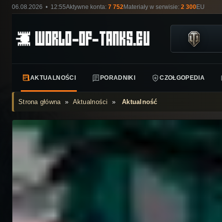
06.08.2026 • 12:55
Aktywne konta:
7 752
Materiały w serwisie:
2 300
EU
AKTUALNOŚCI
PORADNIKI
CZOŁGOPEDIA
Strona główna
»
Aktualności
»
Aktualność