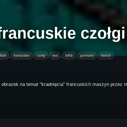
francuskie czołgi
,
,
,
,
,
,
ball
francuskie
czolg
wot
lefhb
germany
french
i obrazek na temat "kradnięcia" francuskich maszyn przez 