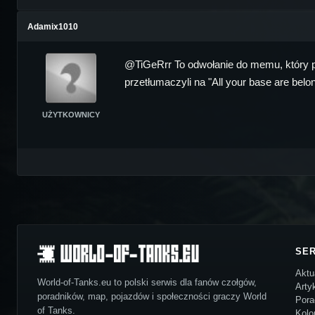
Adamix1010
@TiGeRrr To odwołanie do memu, który po
przetłumaczyli na "All your base are belong
UŻYTKOWNICY
SE
Aktu
World-of-Tanks.eu to polski serwis dla fanów czołgów,
Arty
poradników, map, pojazdów i społeczności graczy World
Pora
of Tanks.
Kolo