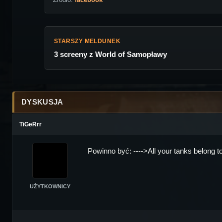
STARSZY MELDUNEK
3 screeny z World of Samopławy
DYSKUSJA
TiGeRrr
Powinno być: ---->All your tanks belong t
UŻYTKOWNICY