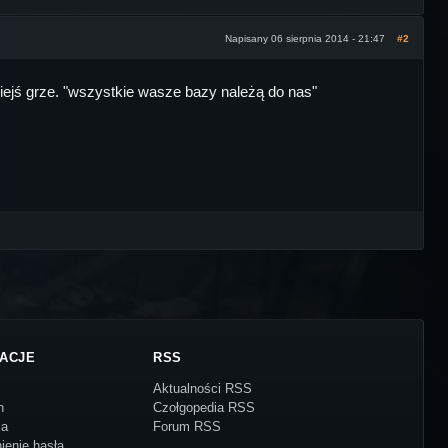
Napisany 06 sierpnia 2014 - 21:47
#2
iejś grze. "wszystkie wasze bazy należą do nas"
ACJE
RSS
Aktualności RSS
n
Czołgopedia RSS
ja
Forum RSS
ienie hasła