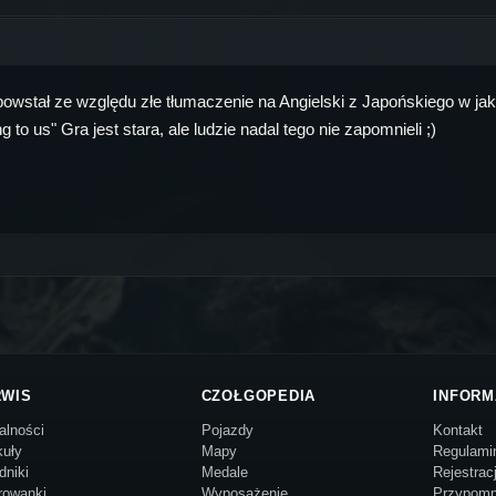
wstał ze względu złe tłumaczenie na Angielski z Japońskiego w jak
 to us" Gra jest stara, ale ludzie nadal tego nie zapomnieli ;)
RWIS
CZOŁGOPEDIA
INFORM
alności
Pojazdy
Kontakt
kuły
Mapy
Regulami
dniki
Medale
Rejestrac
rowanki
Wyposażenie
Przypomn