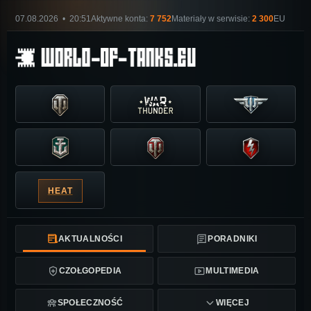
07.08.2026 • 20:51
Aktywne konta:
7 752
Materiały w serwisie:
2 300
EU
HEAT
AKTUALNOŚCI
PORADNIKI
CZOŁGOPEDIA
MULTIMEDIA
SPOŁECZNOŚĆ
WIĘCEJ