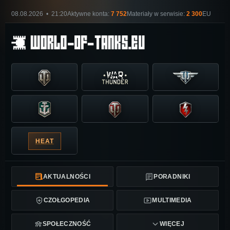
08.08.2026 • 21:20
Aktywne konta:
7 752
Materiały w serwisie:
2 300
EU
HEAT
AKTUALNOŚCI
PORADNIKI
CZOŁGOPEDIA
MULTIMEDIA
SPOŁECZNOŚĆ
WIĘCEJ