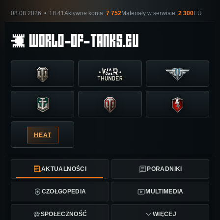
08.08.2026 • 18:41
Aktywne konta:
7 752
Materiały w serwisie:
2 300
EU
HEAT
AKTUALNOŚCI
PORADNIKI
CZOŁGOPEDIA
MULTIMEDIA
SPOŁECZNOŚĆ
WIĘCEJ