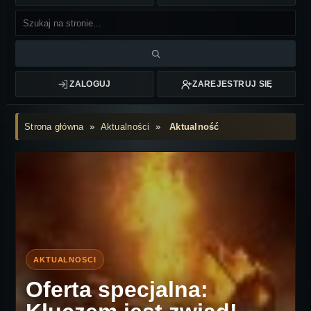
ZALOGUJ
ZAREJESTRUJ SIĘ
Strona główna
»
Aktualności
»
Aktualność
Oferta specjalna: