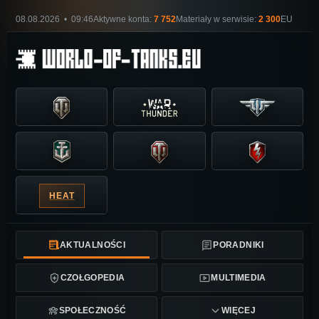
08.08.2026 • 09:46
Aktywne konta:
7 752
Materiały w serwisie:
2 300
EU
HEAT
AKTUALNOŚCI
PORADNIKI
CZOŁGOPEDIA
MULTIMEDIA
SPOŁECZNOŚĆ
WIĘCEJ