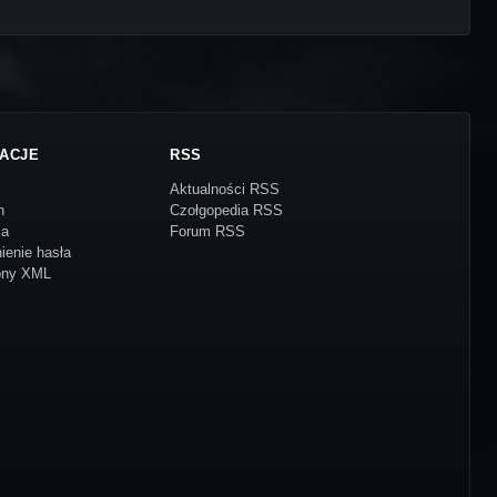
ACJE
RSS
Aktualności RSS
n
Czołgopedia RSS
ja
Forum RSS
ienie hasła
ony XML