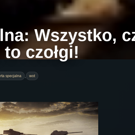
alna: Wszystko, 
 to czołgi!
,
erta specjalna
wot