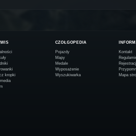
RWIS
CZOŁGOPEDIA
INFORM
alności
Pojazdy
Kontakt
kuły
Mapy
Regulami
dniki
Medale
Rejestrac
rowanki
Wyposażenie
Przypomn
cz kropki
Wyszukiwarka
Mapa str
imedia
um