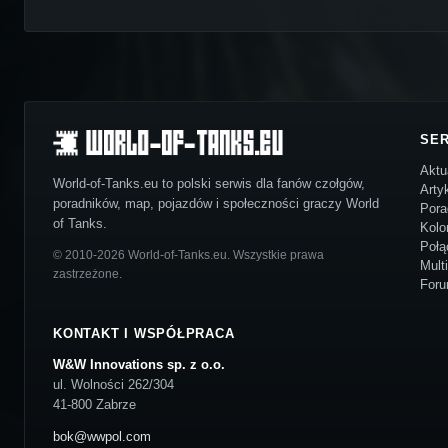
SE
Aktu
World-of-Tanks.eu to polski serwis dla fanów czołgów,
Arty
poradników, map, pojazdów i społeczności graczy World
Pora
of Tanks.
Kolo
Połą
© 2010-2026 World-of-Tanks.eu. Wszystkie prawa
Mult
zastrzeżone.
For
KONTAKT I WSPÓŁPRACA
W&W Innovations sp. z o.o.
ul. Wolności 262/304
41-800 Zabrze
bok@wwpol.com