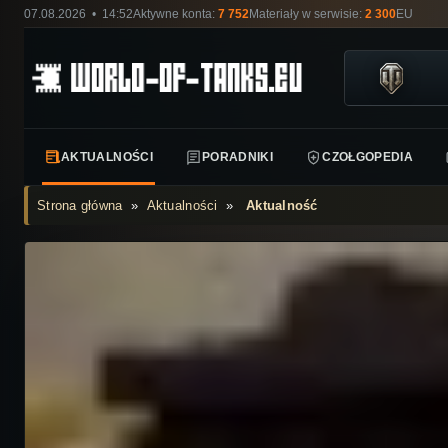
07.08.2026 • 14:52
Aktywne konta:
7 752
Materiały w serwisie:
2 300
EU
AKTUALNOŚCI
PORADNIKI
CZOŁGOPEDIA
Strona główna
»
Aktualności
»
Aktualność