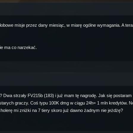
ok, dobowe misje przez dany miesiąc, w miarę ogólne wymagania. A te
 nie ma co narzekać.
 Dwa strzały FV215b (183) i już mam tę nagrodę. Jak się postaram t
starych graczy. Coś typu 100K dmg w ciągu 24h= 1 mln kredytów. No i
holerę mi zniżki na 7 tiery skoro już dawno żadnym nie jeżdżę?