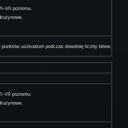
VI–VII poziomu.
 drużynowe.
0 punktów uszkodzeń podczas dowolnej liczby bitew.
VI–VII poziomu.
 drużynowe.