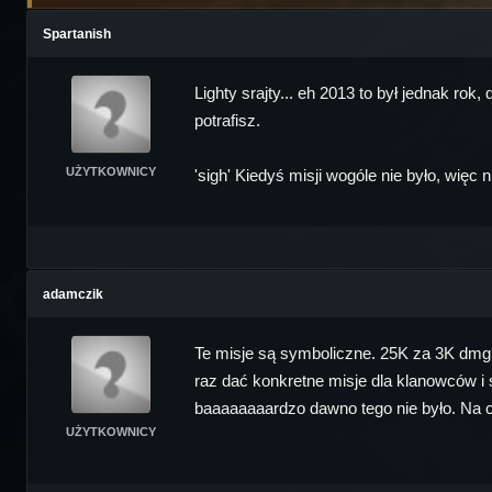
Spartanish
Lighty srajty... eh 2013 to był jednak r
potrafisz.
UŻYTKOWNICY
'sigh' Kiedyś misji wogóle nie było, więc
adamczik
Te misje są symboliczne. 25K za 3K dmg?
raz dać konkretne misje dla klanowców i 
baaaaaaaardzo dawno tego nie było. Na c
UŻYTKOWNICY