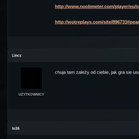
http://www.noobmeter.com/player/eu/i
http://wotreplays.com/site/896733#pearl
Lincz
chuja tam zależy od ciebie, jak gra sie us
UŻYTKOWNICY
Io36