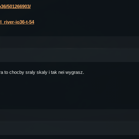
o36/501266903/
_river-io36-t-54
ra to chocby sraly skaly i tak nei wygrasz.