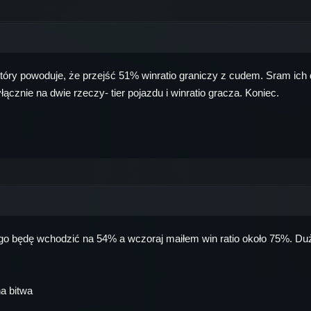
óry powoduje, że przejść 51% winratio graniczy z cudem. Sram ich dra
cznie na dwie rzeczy- tier pojazdu i winratio gracza. Koniec.
o będę wchodzić na 54% a wczoraj maiłem win ratio około 75%. Dużo 
na bitwa