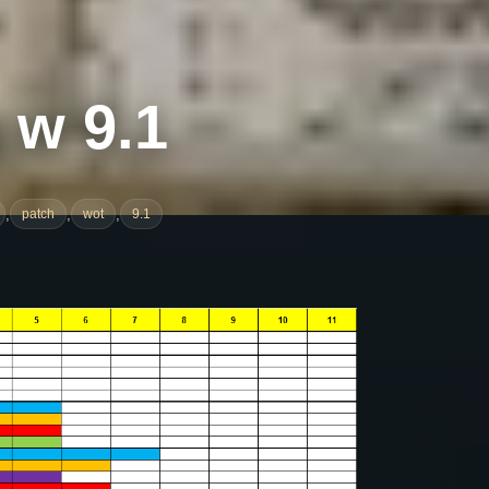
 w 9.1
,
,
,
patch
wot
9.1