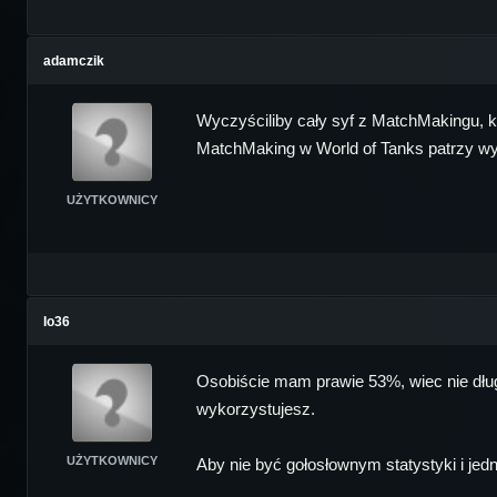
adamczik
Wyczyściliby cały syf z MatchMakingu, kt
MatchMaking w World of Tanks patrzy wyłą
UŻYTKOWNICY
Io36
Osobiście mam prawie 53%, wiec nie dług
wykorzystujesz.
UŻYTKOWNICY
Aby nie być gołosłownym statystyki i jed