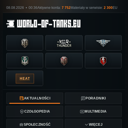
08.08.2026 • 00:36
Aktywne konta:
7 752
Materiały w serwisie:
2 300
EU
HEAT
AKTUALNOŚCI
PORADNIKI
CZOŁGOPEDIA
MULTIMEDIA
SPOŁECZNOŚĆ
WIĘCEJ