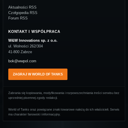
Aktualności RSS
Czołgopedia RSS
Forum RSS
KONTAKT I WSPÓŁPRACA
W&W Innovations sp. z o.o.
ul. Wolności 262/304
41-800 Zabrze
bok@wwpol.com
ZAGRAJ W WORLD OF TANKS
Zabrania się kopiowania, modyfikowania i rozpowszechniania treści serwisu bez
uprzedniej pisemnej zgody redakcji.
World of Tanks oraz powiązane znaki towarowe należą do ich właścicieli. Serwis
ma charakter fanowski i informacyjny.