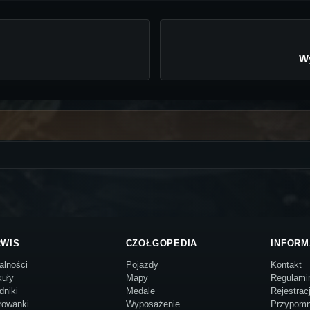
Wy
RWIS
CZOŁGOPEDIA
INFORM
alności
Pojazdy
Kontakt
kuły
Mapy
Regulami
dniki
Medale
Rejestrac
rowanki
Wyposażenie
Przypomn