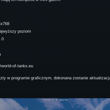
4x768
najwyższy poziom
 0
a
world-of-tanks.eu
szty w programie graficznym, dokonana zostanie aktualizacja 