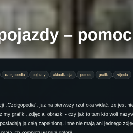
pojazdy – pomoc
,
,
,
,
,
,
czołgopedia
pojazdy
aktualizacja
pomoc
grafiki
zdjęcia
ji „Czołgopedia”, już na pierwszy rzut oka widać, że jest
my grafiki, zdjęcia, obrazki - czy jak to tam kto woli na
posiadają ją całą zapełnioną, inne nie mają ani jednego zdję
 mają ich kompletu w mini galerii.