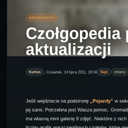
Czołgopedia 
aktualizacji
, Czwartek, 14 lipca 2011, 18:56
Kurkus
Tagi:
zmiany
Jeśli wejdziecie na podstronę
„Pojazdy”
w sekc
jej sami. Potrzebna jest Wasza pomoc. Gromadzi
ma własną mini galerię 9 zdjęć. Niektóre z nich 
liczby grafik poszczególnych czołgów, które nie