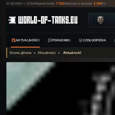
07.08.2026 • 13:04
Aktywne konta:
7 752
Materiały w serwisie:
2 300
EU
AKTUALNOŚCI
PORADNIKI
CZOŁGOPEDIA
Strona główna
»
Aktualności
»
Aktualność