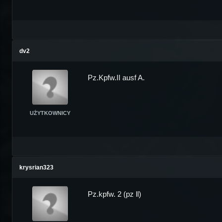
dv2
Pz.Kpfw.II ausf A.
UŻYTKOWNICY
krysrian323
Pz.kpfw. 2 (pz ll)