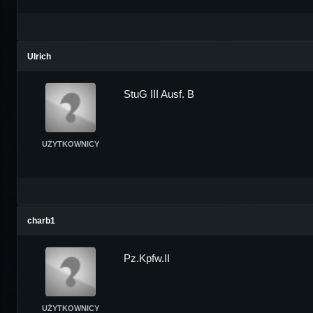
Ulrich
StuG III Ausf. B
UŻYTKOWNICY
charb1
Pz.Kpfw.II
UŻYTKOWNICY