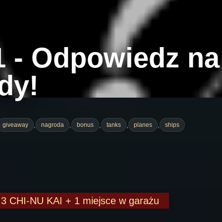
- Odpowiedz na 
dy!
,
,
,
,
,
giveaway
nagroda
bonus
tanks
planes
ships
 3 CHI-NU KAI + 1 miejsce w garażu