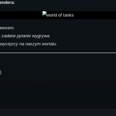
endera:
newsem.
a zadane pytanie wygrywa.
zwycięzcy na naszym wortalu.
)