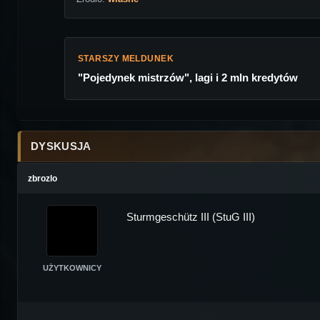
STARSZY MELDUNEK
"Pojedynek mistrzów", lagi i 2 mln kredytów
DYSKUSJA
zbrozlo
Sturmgeschütz III (StuG III)
UŻYTKOWNICY