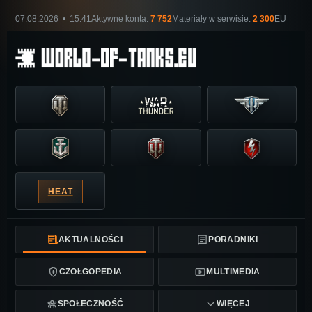
07.08.2026 • 15:41
Aktywne konta:
7 752
Materiały w serwisie:
2 300
EU
HEAT
AKTUALNOŚCI
PORADNIKI
CZOŁGOPEDIA
MULTIMEDIA
SPOŁECZNOŚĆ
WIĘCEJ