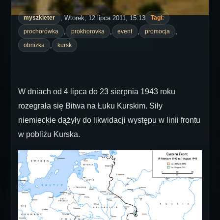
, Wtorek, 12 lipca 2011, 15:13
myszkieter
Tagi:
,
,
,
,
prochorówka
prokhorovka
event
promocja
,
obniżka
kursk
W dniach od 4 lipca do 23 sierpnia 1943 roku
rozegrała się Bitwa na Łuku Kurskim. Siły
niemieckie dążyły do likwidacji występu w linii frontu
w pobliżu Kurska.