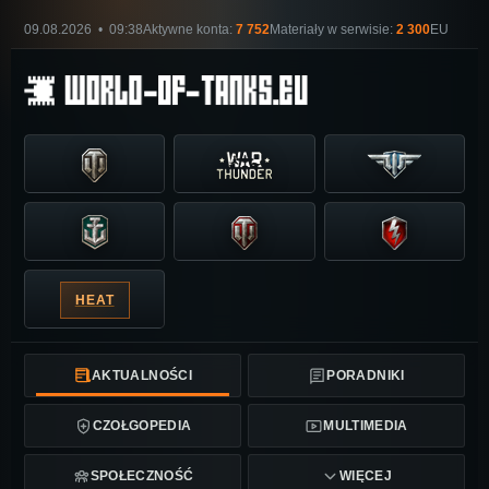
09.08.2026 • 09:38
Aktywne konta:
7 752
Materiały w serwisie:
2 300
EU
HEAT
AKTUALNOŚCI
PORADNIKI
CZOŁGOPEDIA
MULTIMEDIA
SPOŁECZNOŚĆ
WIĘCEJ