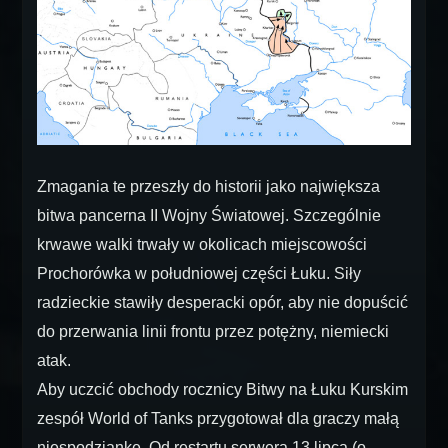
Zmagania te przeszły do historii jako największa
bitwa pancerna II Wojny Światowej. Szczególnie
krwawe walki trwały w okolicach miejscowości
Prochorówka w południowej części Łuku. Siły
radzieckie stawiły desperacki opór, aby nie dopuścić
do przerwania linii frontu przez potężny, niemiecki
atak.
Aby uczcić obchody rocznicy Bitwy na Łuku Kurskim
zespół World of Tanks przygotował dla graczy małą
niespodziankę. Od restartu serwera 13 lipca (o