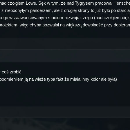
e nad czołgiem Lowe. Sęk w tym, że nad Tygrysem pracował Hensche
z niepochyłym pancerzem, ale z drugiej strony to już było po starci
dącego w zaawansowanym stadium rozwoju czołgu (nad czołgiem cię
ojektem, więc chyba pozwalał na większą dowolność przy dobieran
e coś zrobić
dmieniłem ją na wieże typa fakt że miała inny kolor ale była)