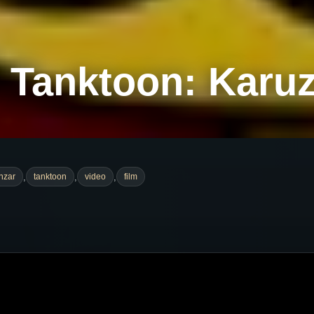
Tanktoon: Karuzel
,
,
,
nzar
tanktoon
video
film