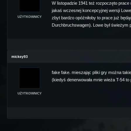
W listopadzie 1941 też rozpoczęto prac
jakaś wczesnej koncepcyjnej wersji Lowe 
UŻYTKOWNICY
zbyt bardzo opóźniłoby to prace już bę
Durchbruchswagen). Lowe był świeżym pr
mickey93
fake fake. mieszając pliki gry można taki
(kiedyś denerwowała mnie wieża T-54 to po
UŻYTKOWNICY