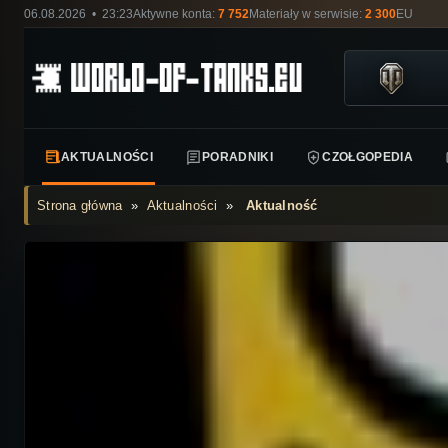
06.08.2026 • 23:23
Aktywne konta:
7 752
Materiały w serwisie:
2 300
EU
AKTUALNOŚCI
PORADNIKI
CZOŁGOPEDIA
Strona główna
»
Aktualności
»
Aktualność