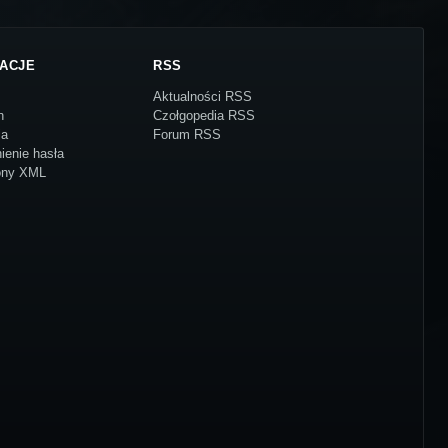
ACJE
RSS
Aktualności RSS
n
Czołgopedia RSS
ja
Forum RSS
ienie hasła
ony XML