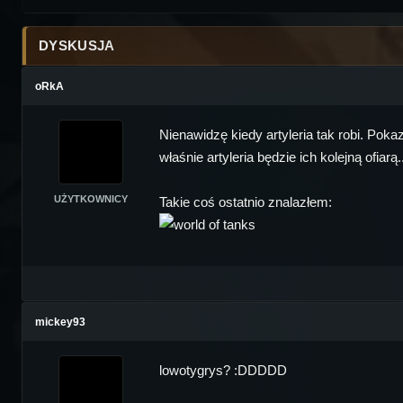
DYSKUSJA
oRkA
Nienawidzę kiedy artyleria tak robi. Poka
właśnie artyleria będzie ich kolejną ofiar
UŻYTKOWNICY
Takie coś ostatnio znalazłem:
mickey93
lowotygrys? :DDDDD