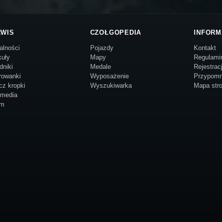
RWIS
CZOŁGOPEDIA
INFORM
alności
Pojazdy
Kontakt
kuły
Mapy
Regulami
dniki
Medale
Rejestrac
rowanki
Wyposażenie
Przypomn
cz kropki
Wyszukiwarka
Mapa str
imedia
um