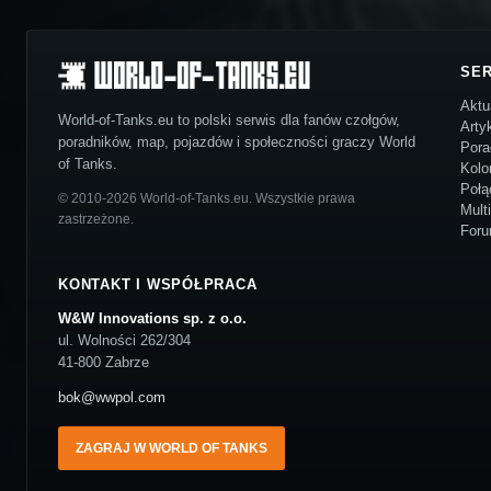
SE
Aktu
World-of-Tanks.eu to polski serwis dla fanów czołgów,
Arty
poradników, map, pojazdów i społeczności graczy World
Pora
of Tanks.
Kolo
Połą
© 2010-2026 World-of-Tanks.eu. Wszystkie prawa
Mult
zastrzeżone.
For
KONTAKT I WSPÓŁPRACA
W&W Innovations sp. z o.o.
ul. Wolności 262/304
41-800 Zabrze
bok@wwpol.com
ZAGRAJ W WORLD OF TANKS